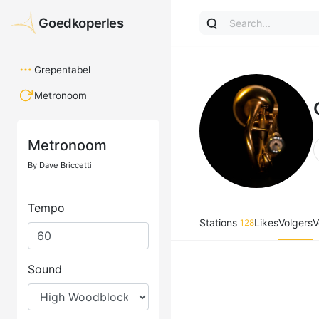
Goedkoperles
Goedkoperles
Grepentabel
Metronoom
Stations
Likes
Volgers
V
128