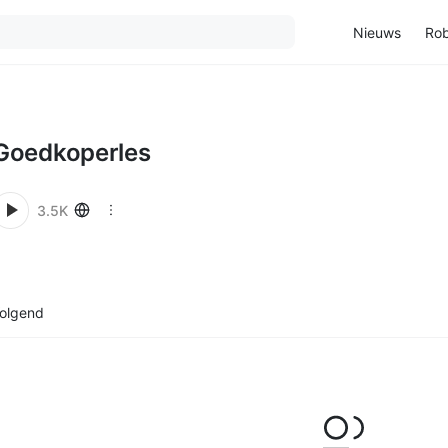
Nieuws
Rob
Goedkoperles
3.5K
olgend