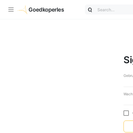
Goedkoperles
Si
Gebru
Wach