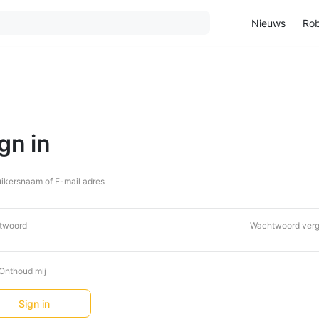
Nieuws
Rob
gn in
ikersnaam of E-mail adres
twoord
Wachtwoord verg
Onthoud mij
Sign in