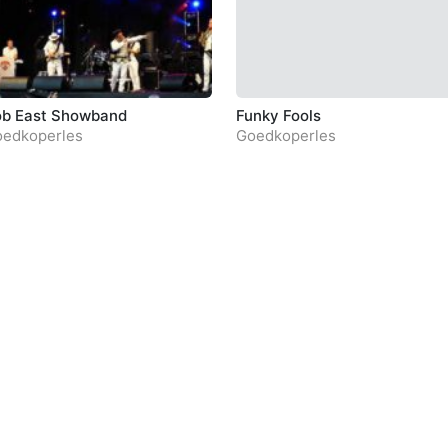
b East Showband
Funky Fools
edkoperles
Goedkoperles