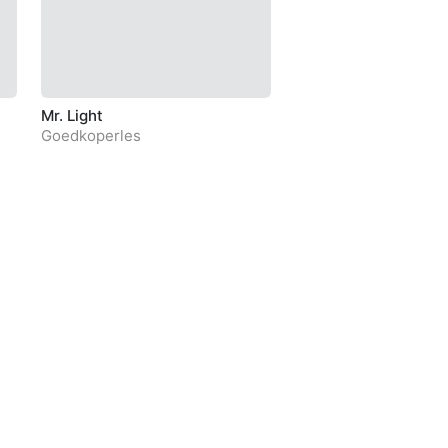
Mr. Light
Musica Contea
Goedkoperles
aMusica Contea