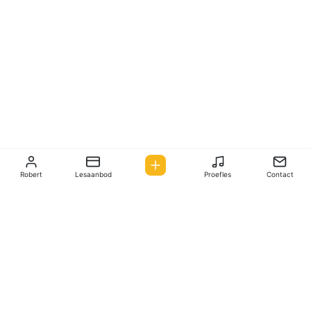
Robert
Lesaanbod
Proefles
Contact
Info
Lessen
Volgen
Facebook
Contact
Proefles
Robert
Lesaanbod
Vakanties
Inschrijven