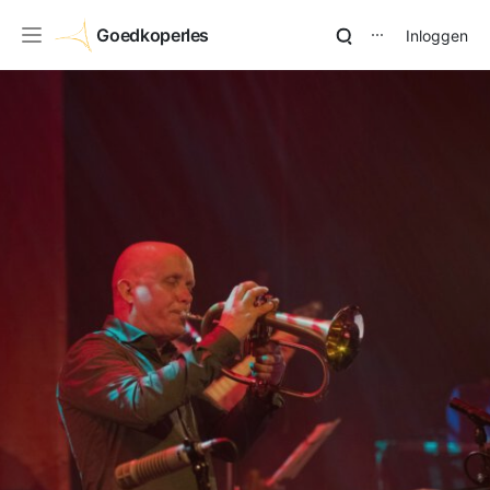
Goedkoperles
Inloggen
⋯